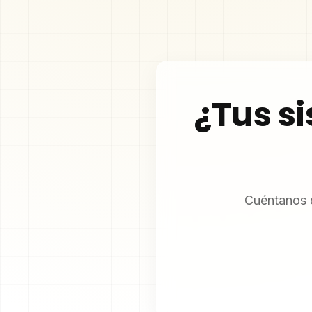
¿Tus s
Cuéntanos q