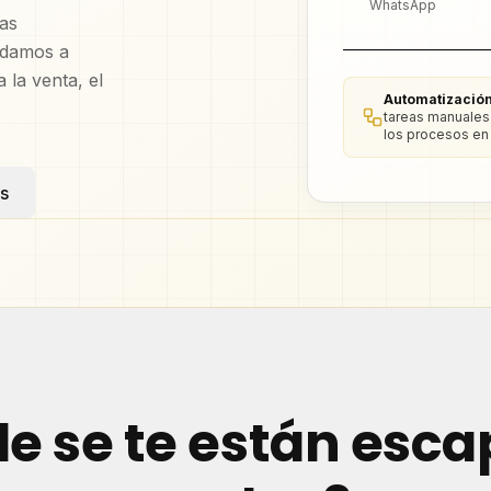
WhatsApp
mas
udamos a
 la venta, el
Automatización
tareas manuales
los procesos en
s
e se te están esc