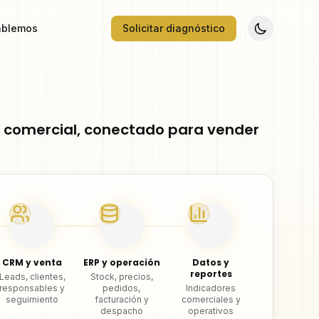
blemos
Solicitar diagnóstico
 comercial, conectado para vender
CRM y venta
ERP y operación
Datos y
reportes
Leads, clientes,
Stock, precios,
responsables y
pedidos,
Indicadores
seguimiento
facturación y
comerciales y
despacho
operativos