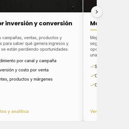
r inversión y conversión
Más demanda
 campañas, ventas, productos y
Mejoramos campaña
es para saber qué genera ingresos y
seguimiento comerci
se están perdiendo oportunidades.
oportunidades de me
una mayor proporci
dimiento por canal y campaña
SEO, SEM y camp
ersión y costo por venta
Optimización de 
ntes, productos y márgenes
CRM, recompra y f
tos y analítica
Ver crecimiento co