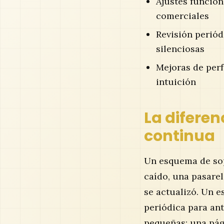
Ajustes funcion
comerciales
Revisión periód
silenciosas
Mejoras de perf
intuición
La diferen
continua
Un esquema de sopo
caído, una pasare
se actualizó. Un e
periódica para an
pequeñas: una pág