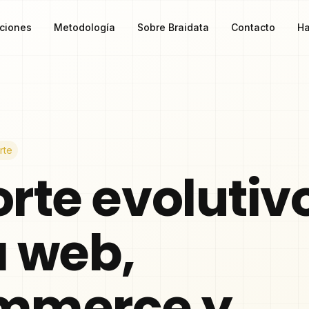
ciones
Metodología
Sobre Braidata
Contacto
Ha
rte
rte evolutiv
 web,
mmerce y