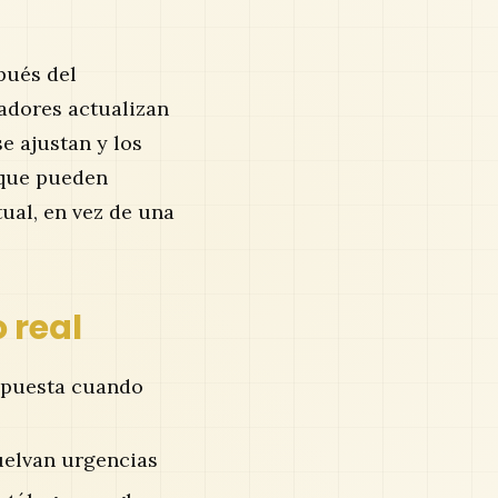
pués del
adores actualizan
e ajustan y los
 que pueden
tual, en vez de una
 real
espuesta cuando
uelvan urgencias