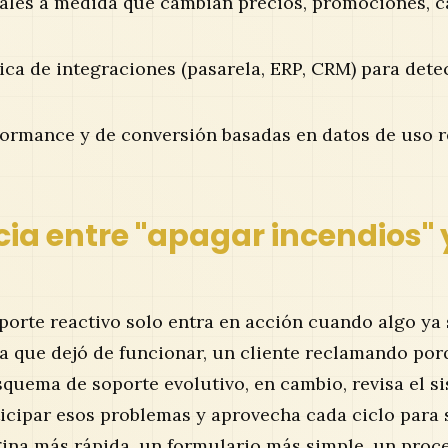
ales a medida que cambian precios, promociones, c
ica de integraciones (pasarela, ERP, CRM) para detec
ormance y de conversión basadas en datos de uso re
cia entre "apagar incendios"
rte reactivo solo entra en acción cuando algo ya s
la que dejó de funcionar, un cliente reclamando po
squema de soporte evolutivo, en cambio, revisa el s
ticipar esos problemas y aprovecha cada ciclo para
ina más rápida, un formulario más simple, un pro