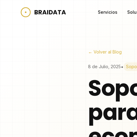
BRAIDATA
Servicios
Solu
← Volver al Blog
•
8 de Julio, 2025
Sopo
Sopo
para
eco