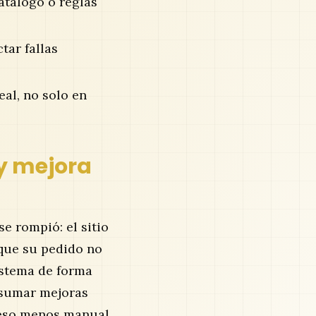
atálogo o reglas
tar fallas
al, no solo en
 y mejora
e rompió: el sitio
rque su pedido no
istema de forma
 sumar mejoras
ceso menos manual.