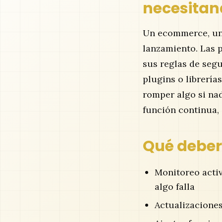
necesitan
Un ecommerce, un 
lanzamiento. Las 
sus reglas de segu
plugins o librerí
romper algo si nad
función continua,
Qué deberí
Monitoreo activ
algo falla
Actualizacione