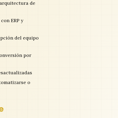
 arquitectura de
 con ERP y
opción del equipo
conversión por
esactualizadas
tomatizarse o
e