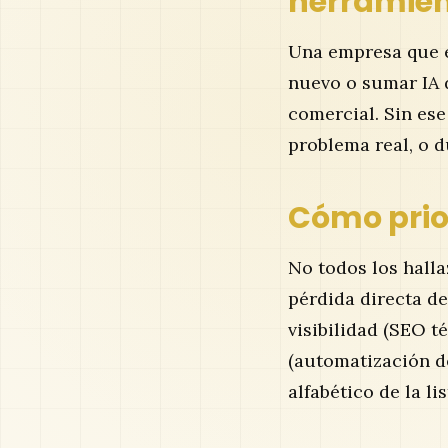
herramie
Una empresa que e
nuevo o sumar IA 
comercial. Sin ese
problema real, o d
Cómo prior
No todos los hall
pérdida directa de
visibilidad (SEO t
(automatización d
alfabético de la li