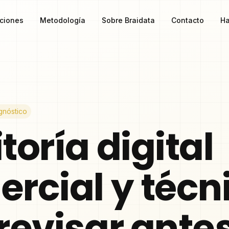
ciones
Metodología
Sobre Braidata
Contacto
Ha
gnóstico
toría digital
rcial y técn
revisar ante