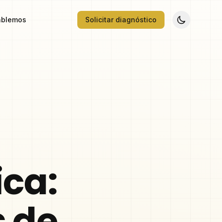
blemos
Solicitar diagnóstico
ica:
s de