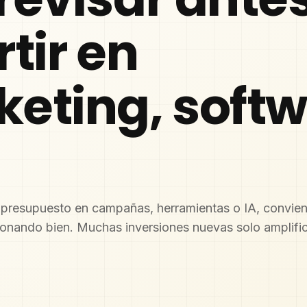
rtir en
eting, soft
presupuesto en campañas, herramientas o IA, conviene 
cionando bien. Muchas inversiones nuevas solo amplif