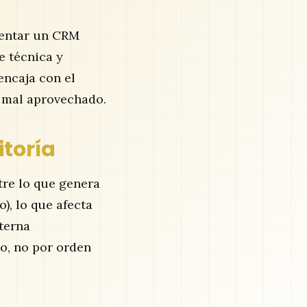
mentar un CRM
e técnica y
encaja con el
a mal aprovechado.
itoría
tre lo que genera
), lo que afecta
nterna
o, no por orden