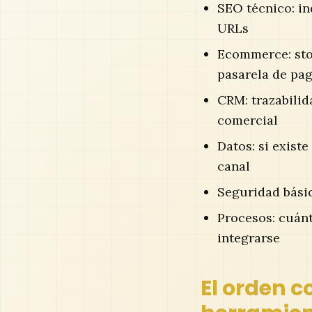
SEO técnico: in
URLs
Ecommerce: sto
pasarela de pa
CRM: trazabilid
comercial
Datos: si exist
canal
Seguridad básic
Procesos: cuán
integrarse
El orden c