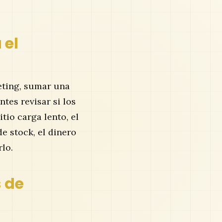
 el
ting, sumar una
tes revisar si los
tio carga lento, el
e stock, el dinero
rlo.
s de