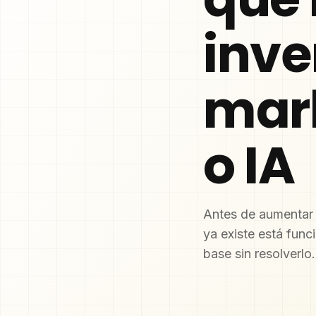
inve
mark
o IA
Antes de aumentar 
ya existe está fun
base sin resolverlo.